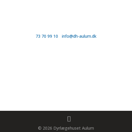
Telefon & E-mail
73 70 99 10
-
info@dh-aulum.dk
Åbningstider
Mandag-fredag: 8-16
Adresse
Industrivej 16, 7490 Aulum
© 2026 Dyrlægehuset Aulum